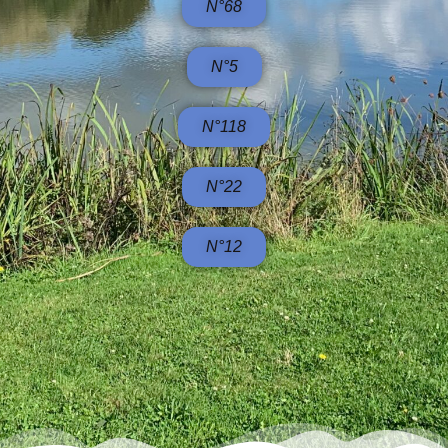
N°68
N°5
N°118
N°22
N°12