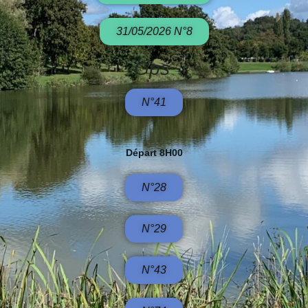
31/05/2026 N°8
Gps
N°41
Départ 8H00
N°28
N°29
N°43