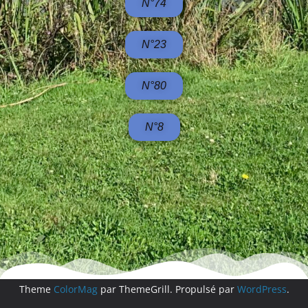
N°74
N°23
N°80
N°8
Copyright © 2026
. Tous droits réservés.
Theme
ColorMag
par ThemeGrill. Propulsé par
WordPress
.