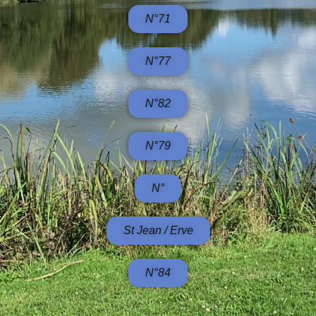
N°71
N°77
N°82
N°79
N°
St Jean / Erve
N°84